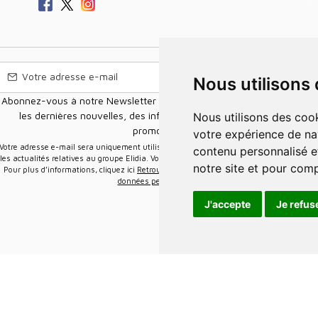
Nous utilisons
Abonnez-vous à notre Newsletter pour recevoir nos nouvelles offres,
les dernières nouvelles, des informations sur les ventes et les
Nous utilisons des cookies et d'autres technologies de suivi pour améliorer
promotions.
votre expérience de na
e-mail sera uniquement utilisée pour vous envoyer des informations sur
contenu personnalisé et
les actualités relatives au groupe Elidia. Vous pouvez vous désinscrire à tout moment.
notre site et pour com
Pour plus d’informations, cliquez ici
Retrouvez ici notre politique de protection de vos
données personnelles
.
J'accepte
Je refus