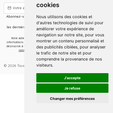
cookies
Abonnez-vous à notre Newsletter pour recevoir nos nouvelles
Nous utilisons des cookies et
offres,
d'autres technologies de suivi pour
les dernières nouvelles, des informations sur les ventes et les
améliorer votre expérience de
promotions.
navigation sur notre site, pour vous
Votre adresse e-mail sera uniquement utilisée pour vous envoyer des
montrer un contenu personnalisé et
informations sur les actualités relatives au groupe Elidia. Vous pouvez vous
désinscrire à tout moment. Pour plus d’informations, cliquez ici
Retrouvez ici
des publicités ciblées, pour analyser
notre politique de protection de vos données personnelles
.
le trafic de notre site et pour
comprendre la provenance de nos
visiteurs.
© 2026 Tous droits réservés.
Groupe Elidia
.
J'accepte
Je refuse
Changer mes préférences