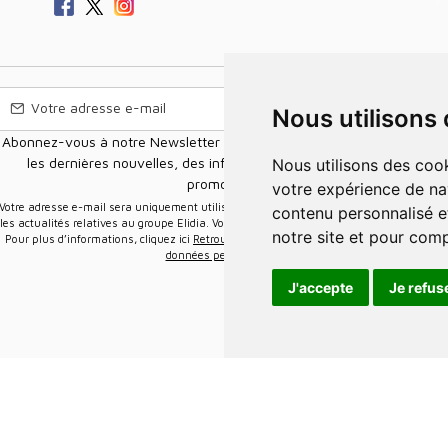
Nous utilisons
Abonnez-vous à notre Newsletter pour recevoir nos nouvelles offres,
les dernières nouvelles, des informations sur les ventes et les
Nous utilisons des cookies et d'autres technologies de suivi pour améliorer
promotions.
votre expérience de na
e-mail sera uniquement utilisée pour vous envoyer des informations sur
contenu personnalisé et
les actualités relatives au groupe Elidia. Vous pouvez vous désinscrire à tout moment.
notre site et pour com
Pour plus d’informations, cliquez ici
Retrouvez ici notre politique de protection de vos
données personnelles
.
J'accepte
Je refus