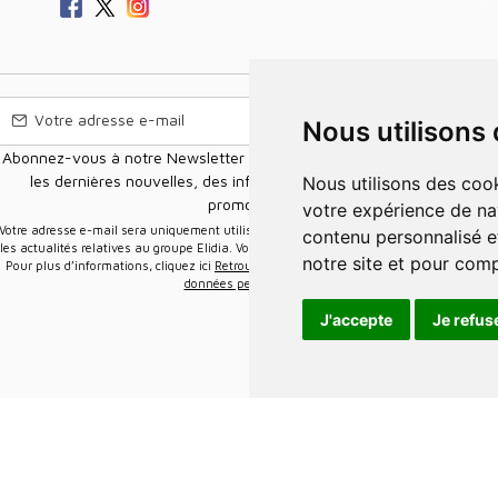
Nous utilisons
Abonnez-vous à notre Newsletter pour recevoir nos nouvelles offres,
les dernières nouvelles, des informations sur les ventes et les
Nous utilisons des cookies et d'autres technologies de suivi pour améliorer
promotions.
votre expérience de na
e-mail sera uniquement utilisée pour vous envoyer des informations sur
contenu personnalisé et
les actualités relatives au groupe Elidia. Vous pouvez vous désinscrire à tout moment.
notre site et pour com
Pour plus d’informations, cliquez ici
Retrouvez ici notre politique de protection de vos
données personnelles
.
J'accepte
Je refus