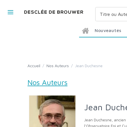
Nouveautés
Accueil
/
Nos Auteurs
/
Jean Duchesne
Nos Auteurs
Jean Duch
Jean Duchesne, ancien professeur de classes préparatoires, co-fondateur de l’édition francophone de la revue Communio, est membre de
l’Observatoire Foi et Cu