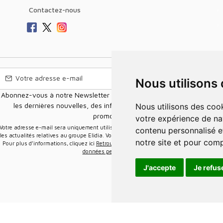
Contactez-nous
Nous utilisons
Abonnez-vous à notre Newsletter pour recevoir nos nouvelles offres,
les dernières nouvelles, des informations sur les ventes et les
Nous utilisons des cookies et d'autres technologies de suivi pour améliorer
promotions.
votre expérience de na
e-mail sera uniquement utilisée pour vous envoyer des informations sur
contenu personnalisé et
les actualités relatives au groupe Elidia. Vous pouvez vous désinscrire à tout moment.
notre site et pour com
Pour plus d’informations, cliquez ici
Retrouvez ici notre politique de protection de vos
données personnelles
.
J'accepte
Je refus