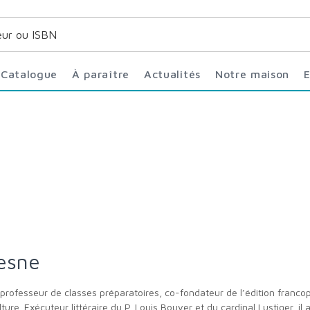
Catalogue
À paraître
Actualités
Notre maison
esne
lture. Exécuteur littéraire du P. Louis Bouyer et du cardinal Lustiger, i