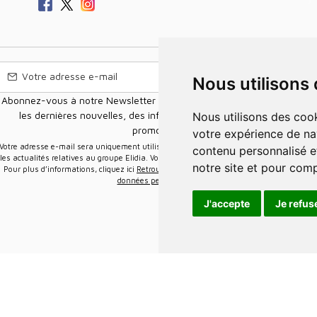
Nous utilisons
Abonnez-vous à notre Newsletter pour recevoir nos nouvelles offres,
les dernières nouvelles, des informations sur les ventes et les
Nous utilisons des cookies et d'autres technologies de suivi pour améliorer
promotions.
votre expérience de na
e-mail sera uniquement utilisée pour vous envoyer des informations sur
contenu personnalisé et
les actualités relatives au groupe Elidia. Vous pouvez vous désinscrire à tout moment.
notre site et pour com
Pour plus d’informations, cliquez ici
Retrouvez ici notre politique de protection de vos
données personnelles
.
J'accepte
Je refus