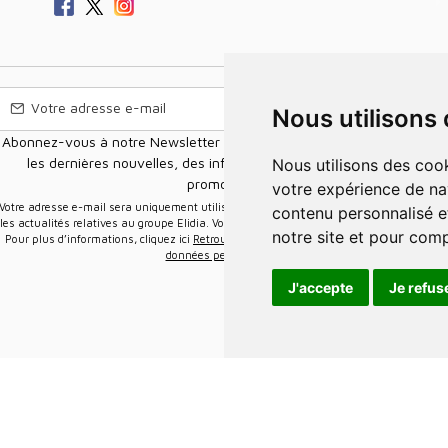
Nous utilisons
Abonnez-vous à notre Newsletter pour recevoir nos nouvelles offres,
les dernières nouvelles, des informations sur les ventes et les
Nous utilisons des cookies et d'autres technologies de suivi pour améliorer
promotions.
votre expérience de na
e-mail sera uniquement utilisée pour vous envoyer des informations sur
contenu personnalisé et
les actualités relatives au groupe Elidia. Vous pouvez vous désinscrire à tout moment.
notre site et pour com
Pour plus d’informations, cliquez ici
Retrouvez ici notre politique de protection de vos
données personnelles
.
J'accepte
Je refus