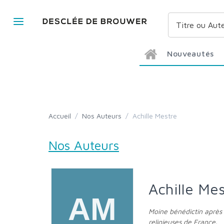
Nouveautés
Accueil
/
Nos Auteurs
/
Achille Mestre
Nos Auteurs
Achille Me
Moine bénédictin après avoir été universitaire, le père Achille Mestre est actuellement secrétaire général adjoint de la Conférence des religieux et
religieuses de France.