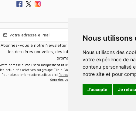
Nous utilisons
Abonnez-vous à notre Newsletter pour recevoir nos nouvelles offres,
les dernières nouvelles, des informations sur les ventes et les
Nous utilisons des cookies et d'autres technologies de suivi pour améliorer
promotions.
votre expérience de na
e-mail sera uniquement utilisée pour vous envoyer des informations sur
contenu personnalisé et
les actualités relatives au groupe Elidia. Vous pouvez vous désinscrire à tout moment.
notre site et pour com
Pour plus d’informations, cliquez ici
Retrouvez ici notre politique de protection de vos
données personnelles
.
J'accepte
Je refus