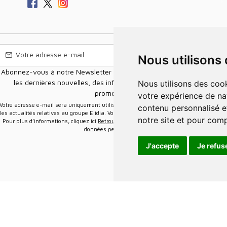
Nous utilisons
Abonnez-vous à notre Newsletter pour recevoir nos nouvelles offres,
les dernières nouvelles, des informations sur les ventes et les
Nous utilisons des cookies et d'autres technologies de suivi pour améliorer
promotions.
votre expérience de na
e-mail sera uniquement utilisée pour vous envoyer des informations sur
contenu personnalisé et
les actualités relatives au groupe Elidia. Vous pouvez vous désinscrire à tout moment.
notre site et pour com
Pour plus d’informations, cliquez ici
Retrouvez ici notre politique de protection de vos
données personnelles
.
J'accepte
Je refus