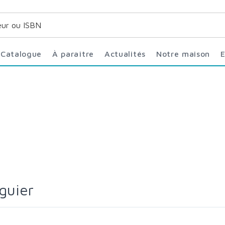
Catalogue
À paraître
Actualités
Notre maison
éguier