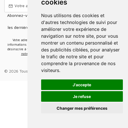
cookies
Nous utilisons des cookies et
Abonnez-vous à notre Newsletter pour recevoir nos nouvelles
offres,
d'autres technologies de suivi pour
les dernières nouvelles, des informations sur les ventes et les
améliorer votre expérience de
promotions.
navigation sur notre site, pour vous
Votre adresse e-mail sera uniquement utilisée pour vous envoyer des
montrer un contenu personnalisé et
informations sur les actualités relatives au groupe Elidia. Vous pouvez vous
des publicités ciblées, pour analyser
désinscrire à tout moment. Pour plus d’informations, cliquez ici
Retrouvez ici
notre politique de protection de vos données personnelles
.
le trafic de notre site et pour
comprendre la provenance de nos
visiteurs.
© 2026 Tous droits réservés.
Groupe Elidia
.
J'accepte
Je refuse
Changer mes préférences