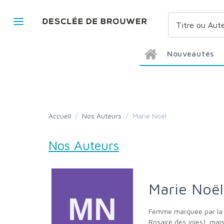
Nouveautés
Accueil
/
Nos Auteurs
/
Marie Noël
Nos Auteurs
Marie Noël
Femme marquée par la souffrance, par une foi tourmentée, Marie Noël est connue pour ses poèmes en forme de chansons tradtionnelles (Le
Rosaire des joies), mais