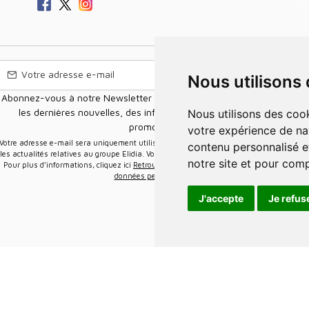
Nous utilisons
Abonnez-vous à notre Newsletter pour recevoir nos nouvelles offres,
les dernières nouvelles, des informations sur les ventes et les
Nous utilisons des cookies et d'autres technologies de suivi pour améliorer
promotions.
votre expérience de na
e-mail sera uniquement utilisée pour vous envoyer des informations sur
contenu personnalisé et
les actualités relatives au groupe Elidia. Vous pouvez vous désinscrire à tout moment.
notre site et pour com
Pour plus d’informations, cliquez ici
Retrouvez ici notre politique de protection de vos
données personnelles
.
J'accepte
Je refus