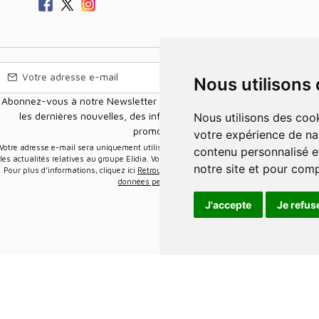
Nous utilisons
Abonnez-vous à notre Newsletter pour recevoir nos nouvelles offres,
les dernières nouvelles, des informations sur les ventes et les
Nous utilisons des cookies et d'autres technologies de suivi pour améliorer
promotions.
votre expérience de na
e-mail sera uniquement utilisée pour vous envoyer des informations sur
contenu personnalisé et
les actualités relatives au groupe Elidia. Vous pouvez vous désinscrire à tout moment.
notre site et pour com
Pour plus d’informations, cliquez ici
Retrouvez ici notre politique de protection de vos
données personnelles
.
J'accepte
Je refus