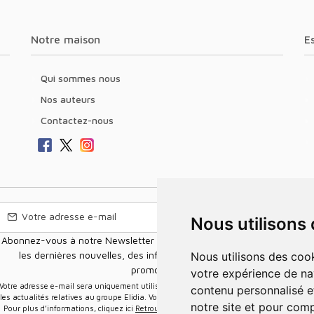
Notre maison
Qui sommes nous
Nos auteurs
Contactez-nous
Nous utilisons
Abonnez-vous à notre Newsletter pour recevoir nos nouvelles offres,
les dernières nouvelles, des informations sur les ventes et les
Nous utilisons des cookies et d'autres technologies de suivi pour améliorer
promotions.
votre expérience de na
e-mail sera uniquement utilisée pour vous envoyer des informations sur
contenu personnalisé et
les actualités relatives au groupe Elidia. Vous pouvez vous désinscrire à tout moment.
notre site et pour com
Pour plus d’informations, cliquez ici
Retrouvez ici notre politique de protection de vos