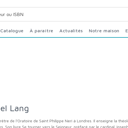
Catalogue
À paraître
Actualités
Notre maison
ael Lang
s. Son livre Se tourner vers le Seigneur, préfacé par le cardinal Jose