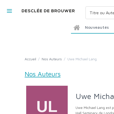
Nouveautés
Accueil
/
Nos Auteurs
/
Uwe Michael Lang
Nos Auteurs
Uwe Mich
Uwe Michael Lang est prêtre de l'Oratoire de Saint Philippe Neri à Londres. Il enseigne la théologie à St Mary's University de Twickenham et au Allen
Hall Seminary de Londre