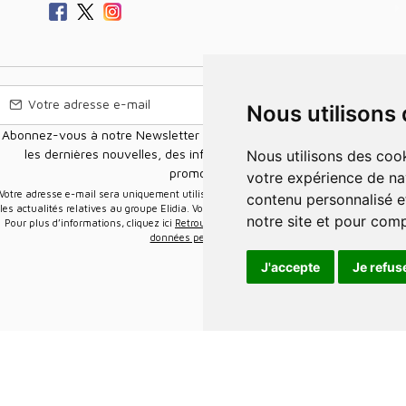
Nous utilisons
Abonnez-vous à notre Newsletter pour recevoir nos nouvelles offres,
les dernières nouvelles, des informations sur les ventes et les
Nous utilisons des cookies et d'autres technologies de suivi pour améliorer
promotions.
votre expérience de na
e-mail sera uniquement utilisée pour vous envoyer des informations sur
contenu personnalisé et
les actualités relatives au groupe Elidia. Vous pouvez vous désinscrire à tout moment.
notre site et pour com
Pour plus d’informations, cliquez ici
Retrouvez ici notre politique de protection de vos
données personnelles
.
J'accepte
Je refus