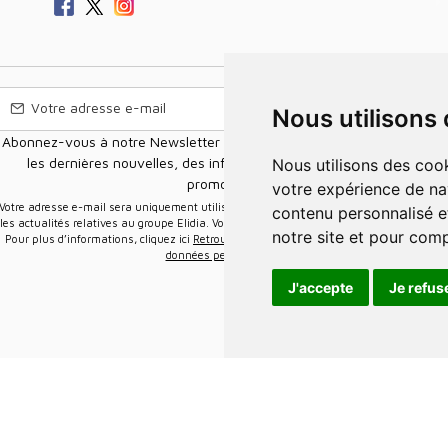
Nous utilisons
Abonnez-vous à notre Newsletter pour recevoir nos nouvelles offres,
les dernières nouvelles, des informations sur les ventes et les
Nous utilisons des cookies et d'autres technologies de suivi pour améliorer
promotions.
votre expérience de na
e-mail sera uniquement utilisée pour vous envoyer des informations sur
contenu personnalisé et
les actualités relatives au groupe Elidia. Vous pouvez vous désinscrire à tout moment.
notre site et pour com
Pour plus d’informations, cliquez ici
Retrouvez ici notre politique de protection de vos
données personnelles
.
J'accepte
Je refus