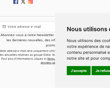
Nous utilisons
Abonnez-vous à notre Newsletter pour recevoir nos nouvelles offres,
les dernières nouvelles, des informations sur les ventes et les
Nous utilisons des cookies et d'autres technologies de suivi pour améliorer
promotions.
votre expérience de na
e-mail sera uniquement utilisée pour vous envoyer des informations sur
contenu personnalisé et
les actualités relatives au groupe Elidia. Vous pouvez vous désinscrire à tout moment.
notre site et pour com
Pour plus d’informations, cliquez ici
Retrouvez ici notre politique de protection de vos
données personnelles
.
J'accepte
Je refus