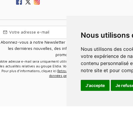
Nous utilisons
Abonnez-vous à notre Newsletter pour recevoir nos nouvelles offres,
les dernières nouvelles, des informations sur les ventes et les
Nous utilisons des cookies et d'autres technologies de suivi pour améliorer
promotions.
votre expérience de na
e-mail sera uniquement utilisée pour vous envoyer des informations sur
contenu personnalisé et
les actualités relatives au groupe Elidia. Vous pouvez vous désinscrire à tout moment.
notre site et pour com
Pour plus d’informations, cliquez ici
Retrouvez ici notre politique de protection de vos
données personnelles
.
J'accepte
Je refus