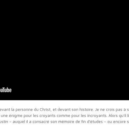
evant la personne du Christ, et devant son histoire. Je ne crois pas à s
ne énigme pour les croyants comme pour les incroyants. Alors qu'il lit 
ustin – auquel il a consacré son mémoire de fin d'études – ou encore s