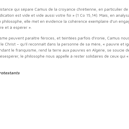
édication est vide et vide aussi votre foi » (1 Co 15,14). Mais, en ana
u philosophe, elle met en évidence la cohérence exemplaire d'un engag
re et à espérer ».
ui, le Christ – qu'il reconnaît dans la personne de sa mère, « pauvre et
ndant le franquisme, rend la terre aux pauvres en Algérie, se soucie d
sespérer, le philosophe nous appelle à rester solidaires de ceux qui «
rotestants