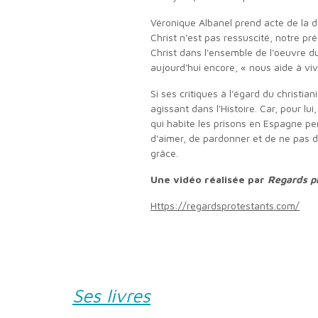
Véronique Albanel prend acte de la distance qui sépare Camus de la croyance chrétienne, en particulier de l'affirmation de saint Paul : « Si
Christ n'est pas ressuscité, notre pr
Christ dans l'ensemble de l'oeuvre d
aujourd'hui encore, « nous aide à viv
Si ses critiques à l'égard du christianisme peuvent paraître féroces, et teintées parfois d'ironie, Camus nous fait découvrir un Jésus aimant et
agissant dans l'Histoire. Car, pour l
qui habite les prisons en Espagne pe
d'aimer, de pardonner et de ne pas dé
grâce.
Une vidéo réalisée par
Regards p
https://regardsprotestants.com/
Ses livres