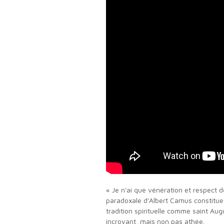
« Je n'ai que vénération et respect d
paradoxale d'Albert Camus constitue u
tradition spirituelle comme saint Aug
incroyant, mais non pas athée.